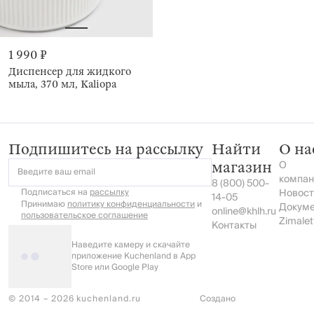
1 990 ₽
Диспенсер для жидкого
мыла, 370 мл, Kaliopa
Подпишитесь на рассылку
Найти
О на
О
магазин
Введите ваш email
компан
8 (800) 500-
Подписаться на
рассылку
Новост
14-05
Принимаю
политику конфиденциальности
и
Докум
online@khlh.ru
пользовательское соглашение
Zimalet
Контакты
Наведите камеру и скачайте
приложение Kuchenland в App
Store или Google Play
© 2014 – 2026 kuchenland.ru
Создано