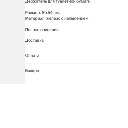
Держатель для туалетной бумаги.
Размер: 16х54 см.
Материал: железо с напылением.
Предназначен для компактного хранения
Полное описание
туалетной бумаги.
Доставка
Рекомендуется протирать мягкой влажной
тканью.
Оплата
Возврат