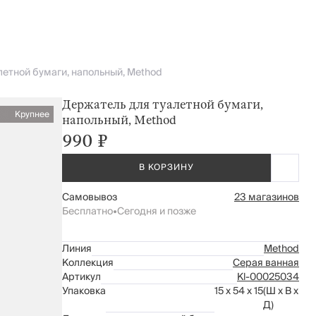
летной бумаги, напольный, Method
Держатель для туалетной бумаги,
Крупнее
напольный, Method
990 ₽
В КОРЗИНУ
Самовывоз
23 магазинов
Бесплатно
•
Сегодня и позже
Линия
Method
Коллекция
Серая ванная
Артикул
Kl-00025034
Упаковка
15 x 54 x 15
(Ш x В x
Д)