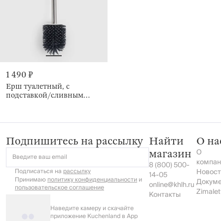
1 490 ₽
Ерш туалетный, с
подставкой/сливным
контейнером, Click
Подпишитесь на рассылку
Найти
О на
О
магазин
Введите ваш email
компан
8 (800) 500-
Подписаться на
рассылку
Новост
14-05
Принимаю
политику конфиденциальности
и
Докум
online@khlh.ru
пользовательское соглашение
Zimalet
Контакты
Наведите камеру и скачайте
приложение Kuchenland в App