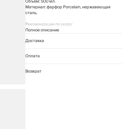
Объем: 500 мл.
Материал: фарфор Porcelain, нержавеющая
сталь.
Рекомендации по уходу:
Полное описание
мыть вручную с применением мягких
моющих средств
Доставка
не использовать для ухода абразивные
чистящие средства и жесткие губки
нельзя мыть в посудомоечной машине
Оплата
Возврат