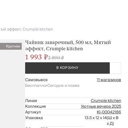
ый эффект, Crumple kitchen
Чайник заварочный, 500 мл, Мятый
Крупнее
эффект, Crumple kitchen
1 993 ₽
2 890 ₽
В КОРЗИНУ
Самовывоз
11 магазинов
Бесплатно
•
Сегодня и позже
Линия
Crumple kitchen
Коллекция
Уютные вечера 2025
Артикул
Kl-00042186
Упаковка
13.5 x 12 x 14
(Ш x В
x Д)