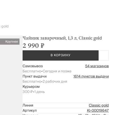
c gold
Чайник заварочный, 1,3 л, Classic gold
Крупнее
2 990 ₽
В КОРЗИНУ
Самовывоз
54 магазинов
Бесплатно
•
Сегодня и позже
Пункт выдачи
1614 пунктов выдачи
Бесплатно
•
2 рабочих дня
Курьером
300 ₽
•
1 день
Линия
Classic gold
Артикул
Kl-00019647