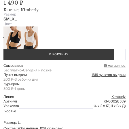
1 490 ₽
Бюстье, Kimberly
Размер
S
M
L
XL
Цвет
В КОРЗИНУ
Самовывоз
15 магазинов
Бесплатно
•
Сегодня и позже
Пункт выдачи
1616 пунктов выдачи
200 ₽
•
3 рабочих дня
Курьером
300 ₽
•
1 день
Линия
Kimberly
Артикул
Kl-00028539
Упаковка
14 x 2 x 17
(Ш x В x Д)
Бюстье.
Размер: L.
Состав: 90% нейлон, 10% спандекс.