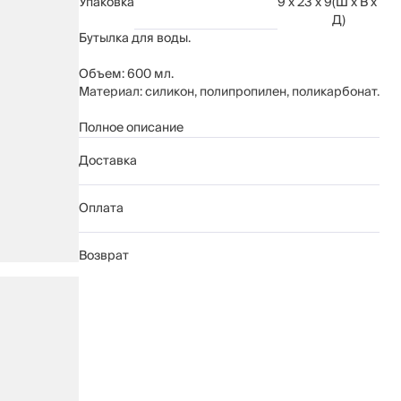
Упаковка
9 x 23 x 9
(Ш x В x
Д)
Бутылка для воды.
Объем: 600 мл.
Материал: силикон, полипропилен, поликарбонат.
Рекомендуется промывать вручную с
Полное описание
применением мягких моющих средств. Не
Доставка
использовать для ухода абразивные чистящие
средства и жесткие губки.
Не рекомендуется мыть в посудомоечной
Оплата
машине.
Возврат