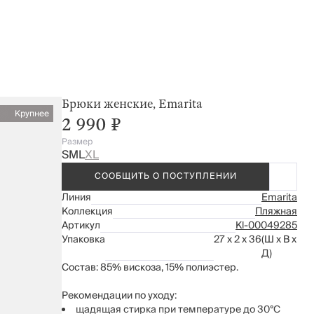
Брюки женские, Emarita
Крупнее
2 990 ₽
Размер
S
M
L
XL
СООБЩИТЬ О ПОСТУПЛЕНИИ
Линия
Emarita
Коллекция
Пляжная
Артикул
Kl-00049285
Упаковка
27 x 2 x 36
(Ш x В x
Д)
Состав: 85% вискоза, 15% полиэстер.
Рекомендации по уходу:
щадящая стирка при температуре до 30°С