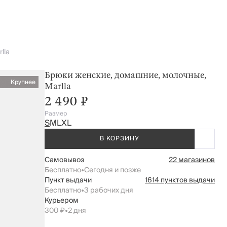
lla
Брюки женские, домашние, молочные,
Крупнее
Marlla
2 490 ₽
Размер
S
M
L
XL
В КОРЗИНУ
Самовывоз
22 магазинов
Бесплатно
•
Сегодня и позже
Пункт выдачи
1614 пунктов выдачи
Бесплатно
•
3 рабочих дня
Курьером
300 ₽
•
2 дня