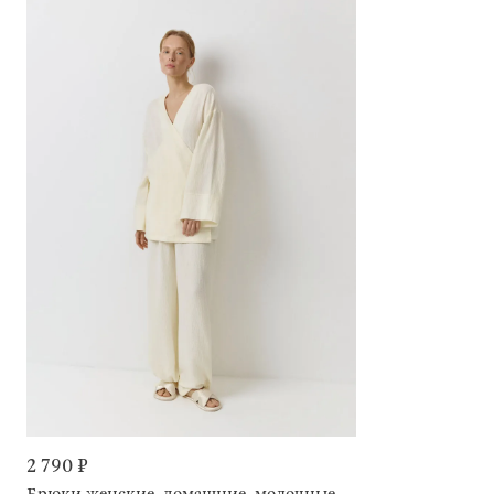
2 790 ₽
Брюки женские, домашние, молочные, Allison