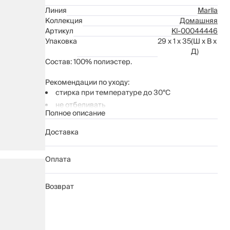
Линия
Marlla
Коллекция
Домашняя
Артикул
Kl-00044446
Упаковка
29 x 1 x 35
(Ш x В x
Д)
Состав: 100% полиэстер.
Рекомендации по уходу:
стирка при температуре до 30°C
не отбеливать
Полное описание
гладить при температуре до 110°C
химчистка запрещена
Доставка
барабанная сушка до 40°C
Оплата
Возврат