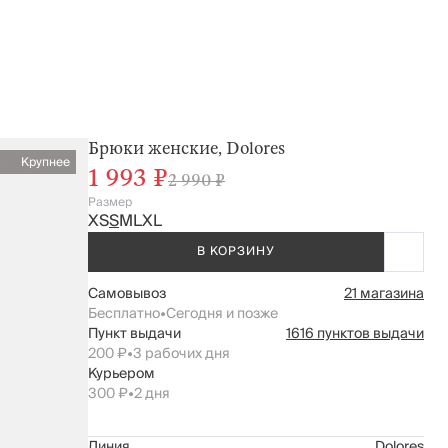
Брюки женские, Dolores
Крупнее
1 993 ₽
2 990 ₽
Размер
XS
S
M
L
XL
В КОРЗИНУ
Самовывоз
21 магазина
Бесплатно
•
Сегодня и позже
Пункт выдачи
1616 пунктов выдачи
200 ₽
•
3 рабочих дня
Курьером
300 ₽
•
2 дня
Линия
Dolores