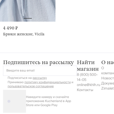
4 490 ₽
Брюки женские, Vicila
Подпишитесь на рассылку
Найти
О на
О
магазин
Введите ваш email
компан
8 (800) 500-
Подписаться на
рассылку
Новост
14-05
Принимаю
политику конфиденциальности
и
Докум
online@khlh.ru
пользовательское соглашение
Zimalet
Контакты
Наведите камеру и скачайте
приложение Kuchenland в App
Store или Google Play