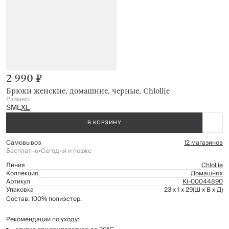
2 990 ₽
Брюки женские, домашние, черные, Chlollie
Размер
S
M
L
XL
В КОРЗИНУ
Самовывоз
12 магазинов
Бесплатно
•
Сегодня и позже
Линия
Chlollie
Коллекция
Домашняя
Артикул
Kl-00044890
Упаковка
23 x 1 x 29
(Ш x В x Д)
Состав: 100% полиэстер.
Рекомендации по уходу: