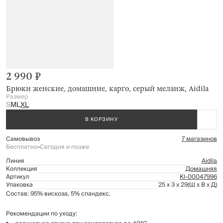
2 990 ₽
Брюки женские, домашние, карго, серый меланж, Aidila
Размер
S
M
L
XL
В КОРЗИНУ
Самовывоз
7 магазинов
Бесплатно
•
Сегодня и позже
Линия
Aidila
Коллекция
Домашняя
Артикул
Kl-00047996
Упаковка
25 x 3 x 29
(Ш x В x Д)
Состав: 95% вискоза, 5% спандекс.
Рекомендации по уходу: