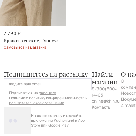
2 790 ₽
Брюки женские, Dionessa
Самовывоз из магазина
Подпишитесь на рассылку
Найти
О на
О
магазин
Введите ваш email
компан
8 (800) 500-
Подписаться на
рассылку
Новост
14-05
Принимаю
политику конфиденциальности
и
Докум
online@khlh.ru
пользовательское соглашение
Zimalet
Контакты
Наведите камеру и скачайте
приложение Kuchenland в App
Store или Google Play