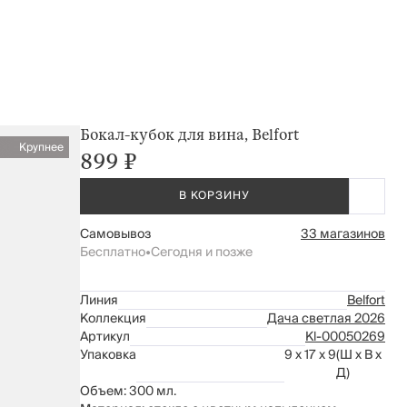
Бокал-кубок для вина, Belfort
Крупнее
899 ₽
В КОРЗИНУ
Самовывоз
33 магазинов
Бесплатно
•
Сегодня и позже
Линия
Belfort
Коллекция
Дача светлая 2026
Артикул
Kl-00050269
Упаковка
9 x 17 x 9
(Ш x В x
Д)
Объем: 300 мл.