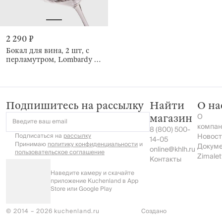
2 290 ₽
Бокал для вина, 2 шт, с
перламутром, Lombardy R
polar
Подпишитесь на рассылку
Найти
О на
О
магазин
Введите ваш email
компан
8 (800) 500-
Подписаться на
рассылку
Новост
14-05
Принимаю
политику конфиденциальности
и
Докум
online@khlh.ru
пользовательское соглашение
Zimalet
Контакты
Наведите камеру и скачайте
приложение Kuchenland в App
Store или Google Play
© 2014 – 2026 kuchenland.ru
Создано