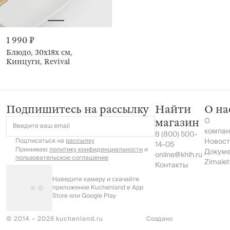
1 990 ₽
Блюдо, 30х18х см,
Кинцуги, Revival
Подпишитесь на рассылку
Найти
О на
О
магазин
Введите ваш email
компан
8 (800) 500-
Подписаться на
рассылку
Новост
14-05
Принимаю
политику конфиденциальности
и
Докум
online@khlh.ru
пользовательское соглашение
Zimalet
Контакты
Наведите камеру и скачайте
приложение Kuchenland в App
Store или Google Play
© 2014 – 2026 kuchenland.ru
Создано