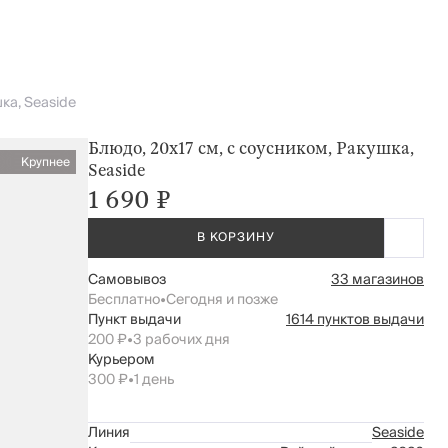
ка, Seaside
Блюдо, 20х17 см, с соусником, Ракушка,
Крупнее
Seaside
1 690 ₽
В КОРЗИНУ
Самовывоз
33 магазинов
Бесплатно
•
Сегодня и позже
Пункт выдачи
1614 пунктов выдачи
200 ₽
•
3 рабочих дня
Курьером
300 ₽
•
1 день
Линия
Seaside