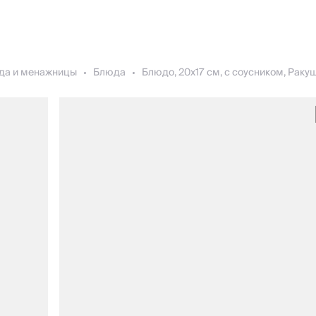
да и менажницы
Блюда
Блюдо, 20х17 см, с соусником, Ракуш