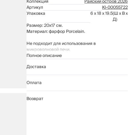
Коллекция
Райский остров 2026
Артикул
Kl-00055722
Упаковка
6 x 18 x 19.5
(Ш x В x
Д)
Размер: 20х17 см.
Материал: фарфор Porcelain.
Не подходит для использования в
микроволновой печи.
Рекомендации по уходу:
Полное описание
мыть вручную с применением мягких
Доставка
моющих средств
не использовать для ухода абразивные
чистящие средства и жесткие губки
Оплата
нельзя мыть в посудомоечной машине
Возврат