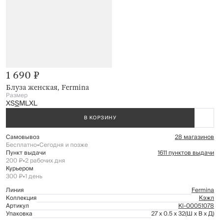
1 690 ₽
Блуза женская, Fermina
Размер
XS
S
M
L
XL
В КОРЗИНУ
Самовывоз
28 магазинов
Бесплатно
•
Сегодня и позже
Пункт выдачи
1611 пунктов выдачи
200 ₽
•
2 рабочих дня
Курьером
300 ₽
•
1 день
Линия
Fermina
Коллекция
Кэжл
Артикул
Kl-00051078
Упаковка
27 x 0.5 x 32
(Ш x В x Д)