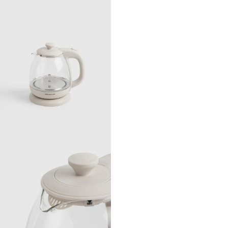
Рекомендуется мыть насадки вручную с применением мягких моющих
средств, не использовать для ухода абразивные чистящие средства и
жесткие губки.
Мерный стакан и чашу для измельчения можно мыть в посудомоечной
машине.
Корпус блендера протирать мягкой влажной тканью.
Предназначен для бытового использования.
Инструкция по эксплуатации внутри упаковки.
Инструкция пользователя