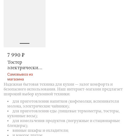
7 990 ₽
Тостер
электрический,
685–815 Вт, 6
Самовывоз из
режимов,
магазина
Vintage kitchen
Надежная бытовая техника для кухни — залог комфорта и
безопасного использования. Наш интернет-магазин предлагает
широкий выбор кухонной техники:
для приготовления напитков (кофемолки, вспениватели
молока, электрические чайники);
для приготовления еды (пищевые термометры, тостеры,
кухонные весы);
для измельчения продуктов (погружные и стационарные
блендеры);
винные шкафы и охладители;
и многое другое.