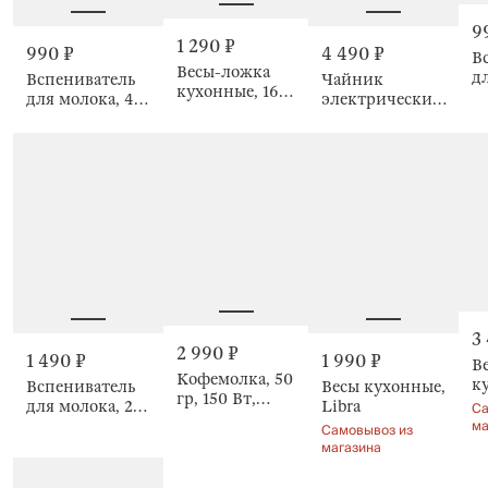
9
1 290 ₽
990 ₽
4 490 ₽
В
Весы-ложка
д
Вспениватель
Чайник
кухонные, 16
21
для молока, 450
электрический,
см,
п
мл, с емкостью,
1,7 л, 1850-2200
электронные,
C
Extra-light
Вт, с
2 насадки,
подсветкой,
Poise
Progress plus
3
2 990 ₽
1 490 ₽
1 990 ₽
В
Кофемолка, 50
к
Вспениватель
Весы кухонные,
гр, 150 Вт,
м
для молока, 24
Libra
Са
электрическая,
Vi
ма
см, погружной,
Самовывоз из
Coffee
ki
Cappuccino
магазина