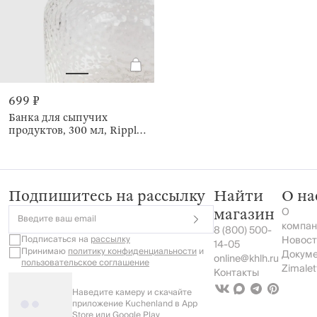
699 ₽
Банка для сыпучих
продуктов, 300 мл, Ripply
wood
Подпишитесь на рассылку
Найти
О на
О
магазин
Введите ваш email
компан
8 (800) 500-
Подписаться на
рассылку
Новост
14-05
Принимаю
политику конфиденциальности
и
Докум
online@khlh.ru
пользовательское соглашение
Zimalet
Контакты
Наведите камеру и скачайте
приложение Kuchenland в App
Store или Google Play