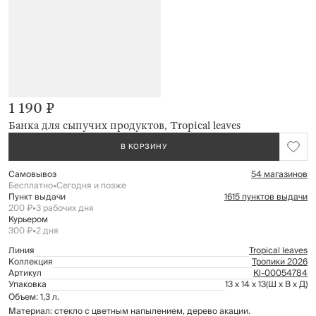
1 190 ₽
Банка для сыпучих продуктов, Tropical leaves
В КОРЗИНУ
Самовывоз
54 магазинов
Бесплатно
•
Сегодня и позже
Пункт выдачи
1615 пунктов выдачи
200 ₽
•
3 рабочих дня
Курьером
300 ₽
•
2 дня
Линия
Tropical leaves
Коллекция
Тропики 2026
Артикул
Kl-00054784
Упаковка
13 x 14 x 13
(Ш x В x Д)
Объем: 1,3 л.
Материал: стекло с цветным напылением, дерево акации.