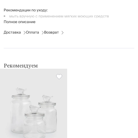
Рекомендации по уходу:
мыть вручную с применением мягких моющих средств
Полное описание
не использовать для ухода абразивные чистящие средства и
жесткие губки
Доставка
Оплата
Возврат
нельзя мыть в посудомоечной машине
Рекомендуем