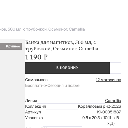
ов, 500 мл, с трубочкой, Осьминог, Camellia
Банка для напитков, 500 мл, с
Крупнее
трубочкой, Осьминог, Camellia
1 190 ₽
В КОРЗИНУ
Самовывоз
12 магазинов
Бесплатно
•
Сегодня и позже
Линия
Camellia
Коллекция
Коралловый риф 2026
Артикул
Kl-00051887
Упаковка
9.5 x 20.5 x 10
(Ш x В
x Д)