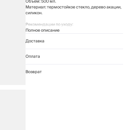
Объем: 500 мл.
Материал: термостойкое стекло, дерево акации,
силикон.
Рекомендации по уходу:
Полное описание
мыть вручную с применением мягких
моющих средств
Доставка
не использовать для ухода абразивные
чистящие средства и жесткие губки
нельзя мыть в посудомоечной машине
Оплата
Возврат