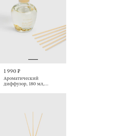
1 990 ₽
Ароматический
диффузор, 180 мл,
Morning Dew, Balmy spring