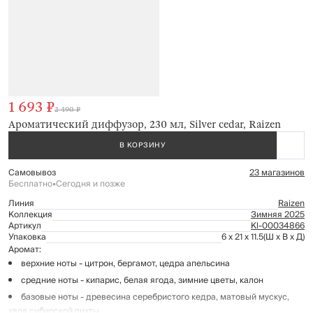
1 693 ₽
2 490 ₽
Ароматический диффузор, 230 мл, Silver cedar, Raizen
В КОРЗИНУ
Самовывоз
23 магазинов
Бесплатно
•
Сегодня и позже
Линия
Raizen
Коллекция
Зимняя 2025
Артикул
Kl-00034866
Упаковка
6 x 21 x 11.5
(Ш x В x Д)
Аромат:
верхние ноты - цитрон, бергамот, цедра апельсина
средние ноты - кипарис, белая ягода, зимние цветы, калон
базовые ноты - древесина серебристого кедра, матовый мускус,
хвоя сибирской пихты