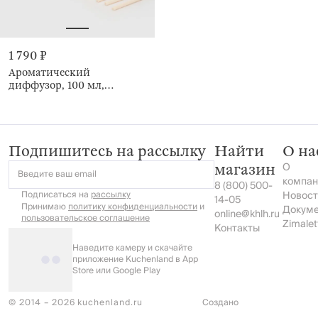
1 790 ₽
Ароматический
диффузор, 100 мл,
Sandalwood Meditation,
Esthetic
Подпишитесь на рассылку
Найти
О на
О
магазин
Введите ваш email
компан
8 (800) 500-
Подписаться на
рассылку
Новост
14-05
Принимаю
политику конфиденциальности
и
Докум
online@khlh.ru
пользовательское соглашение
Zimalet
Контакты
Наведите камеру и скачайте
приложение Kuchenland в App
Store или Google Play
© 2014 – 2026 kuchenland.ru
Создано