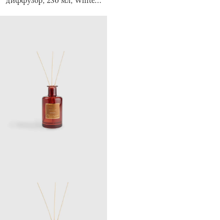
диффузор, 230 мл, White
Musk, Emotion