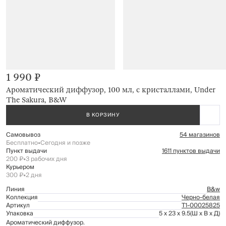
1 990 ₽
Ароматический диффузор, 100 мл, с кристаллами, Under
The Sakura, B&W
В КОРЗИНУ
Самовывоз
54 магазинов
Бесплатно
•
Сегодня и позже
Пункт выдачи
1611 пунктов выдачи
200 ₽
•
3 рабочих дня
Курьером
300 ₽
•
2 дня
Линия
B&w
Коллекция
Черно-белая
Артикул
Т1-00025825
Упаковка
5 x 23 x 9.5
(Ш x В x Д)
Ароматический диффузор.