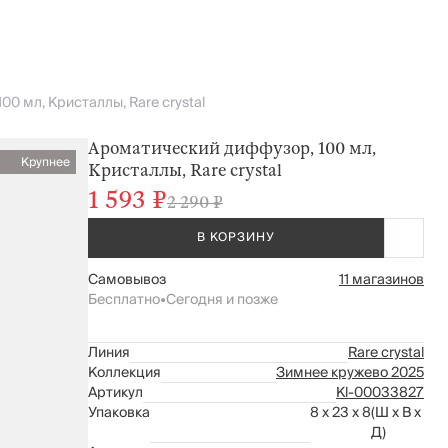
0 мл, Кристаллы, Rare crystal
Ароматический диффузор, 100 мл,
Крупнее
Кристаллы, Rare crystal
1 593 ₽
2 290 ₽
В КОРЗИНУ
Самовывоз
11 магазинов
Бесплатно
•
Сегодня и позже
Линия
Rare crystal
Коллекция
Зимнее кружево 2025
Артикул
Kl-00033827
Упаковка
8 x 23 x 8
(Ш x В x
Д)