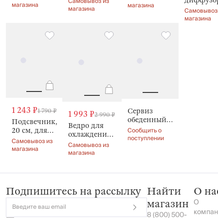
Самовывоз из
свечи,
магазина
Glare
магазина
Avignon
магазина
мл, Крис
Самовывоз
Торшер,
Rare cryst
магазина
Clear
1 243 ₽
Сервиз
1 790 ₽
1 993 ₽
2 990 ₽
обеденный,
Подсвечник,
Ведро для
на 6 персон,
Сообщить о
20 см, для
охлаждения
18
поступлении
тонкой
Самовывоз из
напитков, 17
Самовывоз из
предметов,
свечи, Clear
магазина
см, Camellia
магазина
Зимний
букет, Winter
lace
Подпишитесь на рассылку
Найти
О на
О
магазин
Введите ваш email
компан
8 (800) 500-