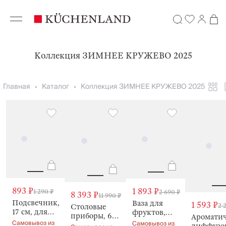
Коллекция ЗИМНЕЕ КРУЖЕВО 2025
Главная
Каталог
Коллекция ЗИМНЕЕ КРУЖЕВО 2025
893 ₽
1 893 ₽
1 290 ₽
2 690 ₽
8 393 ₽
11 990 ₽
Подсвечник,
Ваза для
1 593 ₽
2 
Столовые
17 см, для
фруктов,
приборы, 6
Аромати
чайной
25х12 см,
Самовывоз из
Самовывоз из
персон,
диффузор