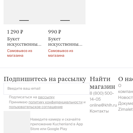
1 290 ₽
990 ₽
Букет
Букет
искусственный,
искусственный,
ПВХ/металл,
40 см, Tulip
Самовывоз из
Самовывоз из
Tulip garden
garden
магазина
магазина
Подпишитесь на рассылку
Найти
О на
О
магазин
Введите ваш email
компан
8 (800) 500-
Подписаться на
рассылку
Новост
14-05
Принимаю
политику конфиденциальности
и
Докум
online@khlh.ru
пользовательское соглашение
Zimalet
Контакты
Наведите камеру и скачайте
приложение Kuchenland в App
Store или Google Play