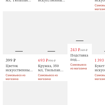
мл, Тюльпаны,
искусственный,
искус
Tulip
Tulip garden
40 см,
Tulip 
Самовы
garden
Тюльпан, Tulip
магази
garden
243 ₽
349 ₽
Подставка
под
399 ₽
693 ₽
1 393
990 ₽
кружку,
Самовывоз
Цветок
Кружка, 350
Букет
Тюльпаны,
из магазина
искусственный,
мл, Тюльпаны,
искус
Tulip
40 см,
Tulip garden
25 см,
Самовывоз из
Самовывоз из
Самовы
garden
Тюльпан, Tulip
Белые
магазина
магазина
магази
garden
тюльп
Tulip 