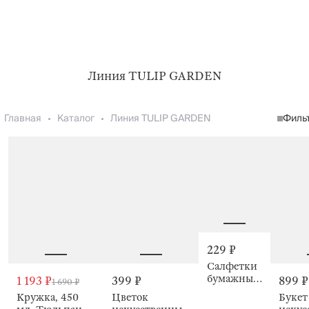
Линия TULIP GARDEN
Главная
Каталог
Линия TULIP GARDEN
Филь
229 ₽
Салфетки
бумажные,
1 193 ₽
399 ₽
899 ₽
1 690 ₽
21х21 см,
Кружка, 450
Цветок
Букет
20 шт,