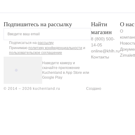
Galore
Подпишитесь на рассылку
Найти
О нас
магазин
О
Введите ваш email
компан
8 (800) 500-
Подписаться на
рассылку
Новост
14-05
Принимаю
политику конфиденциальности
и
Докуме
online@khlh.ru
пользовательское соглашение
Zimalet
Контакты
Наведите камеру и
скачайте приложение
Kuchenland в App Store или
Google Play
© 2014 – 2026 kuchenland.ru
Создано