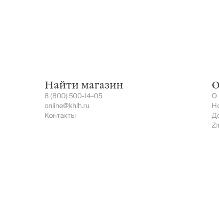
Найти магазин
О
8 (800) 500-14-05
О
online@khlh.ru
Н
Контакты
Д
Zi