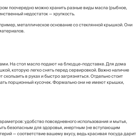
ором поочередно можно хранить разные виды масла (рыбное,
инственный недостаток — хрупкость.
ример, металлическое основание со стеклянной крышкой. Они
материалов.
ами. На стол масло подают на блюдце-подставке. Для дома
шкой, которую легко снять перед сервировкой. Важно наличие
т скользить в руках и быстро загрязняться. Отдельно стоит
ать порционный кусочек. Формально они не имеют крышки,
параметров: удобство повседневного использования и мытья,
быть безопасным для здоровья, инертным (не вступающим
терий — соответствие вашему вкусу, ведь красивая посуда дарит