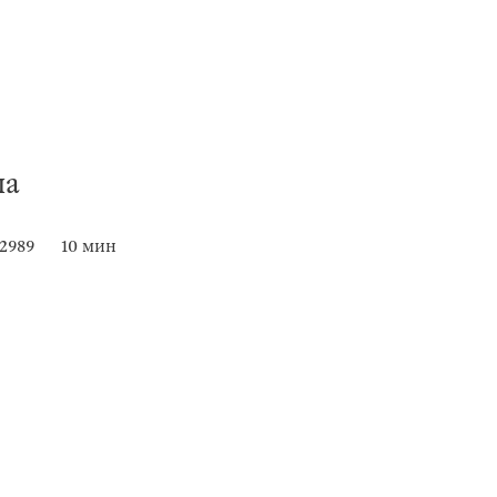
ла
12989
10 мин