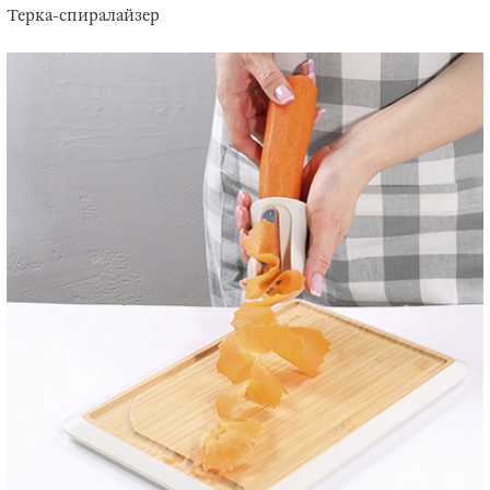
Терка-спиралайзер