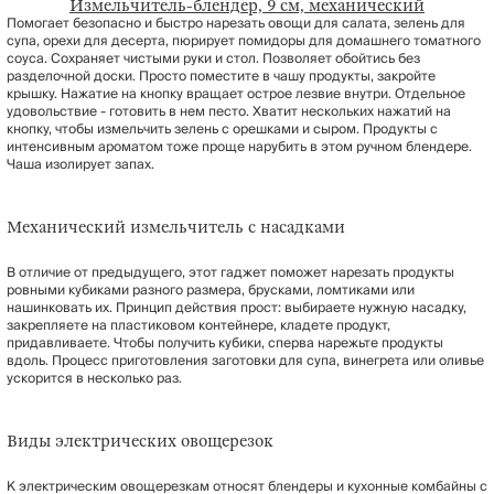
Измельчитель-блендер, 9 см, механический
Помогает безопасно и быстро нарезать овощи для салата, зелень для
супа, орехи для десерта, пюрирует помидоры для домашнего томатного
соуса. Сохраняет чистыми руки и стол. Позволяет обойтись без
разделочной доски. Просто поместите в чашу продукты, закройте
крышку. Нажатие на кнопку вращает острое лезвие внутри. Отдельное
удовольствие - готовить в нем песто. Хватит нескольких нажатий на
кнопку, чтобы измельчить зелень с орешками и сыром. Продукты с
интенсивным ароматом тоже проще нарубить в этом ручном блендере.
Чаша изолирует запах.
Механический измельчитель с насадками
В отличие от предыдущего, этот гаджет поможет нарезать продукты
ровными кубиками разного размера, брусками, ломтиками или
нашинковать их. Принцип действия прост: выбираете нужную насадку,
закрепляете на пластиковом контейнере, кладете продукт,
придавливаете. Чтобы получить кубики, сперва нарежьте продукты
вдоль. Процесс приготовления заготовки для супа, винегрета или оливье
ускорится в несколько раз.
Виды электрических овощерезок
К электрическим овощерезкам относят блендеры и кухонные комбайны с