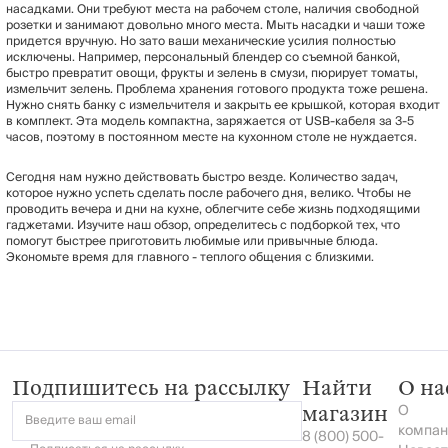
насадками. Они требуют места на рабочем столе, наличия свободной
розетки и занимают довольно много места. Мыть насадки и чаши тоже
придется вручную. Но зато ваши механические усилия полностью
исключены. Например, персональный блендер со съемной банкой,
быстро превратит овощи, фрукты и зелень в смузи, пюрирует томаты,
измельчит зелень. Проблема хранения готового продукта тоже решена.
Нужно снять банку с измельчителя и закрыть ее крышкой, которая входит
в комплект. Эта модель компактна, заряжается от USB-кабеля за 3-5
часов, поэтому в постоянном месте на кухонном столе не нуждается.
Сегодня нам нужно действовать быстро везде. Количество задач,
которое нужно успеть сделать после рабочего дня, велико. Чтобы не
проводить вечера и дни на кухне, облегчите себе жизнь подходящими
гаджетами. Изучите наш обзор, определитесь с подборкой тех, что
помогут быстрее приготовить любимые или привычные блюда.
Экономьте время для главного - теплого общения с близкими.
Подпишитесь на рассылку
Найти
О на
О
магазин
Введите ваш email
компан
8 (800) 500-