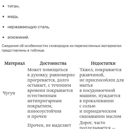
титан,
медь,
нержавеющую сталь,
алюминий.
Сведения об особенностях сковородок из перечисленных материалах
представлены в таблице.
Материал
Достоинства
Недостатки
Может помещаться
Тяжел, покрывается
в духовку, равномерно
ржавчиной,
прогревается, долго
не приспособлен для
остывает, с течением
мытья
времени покрывается
в посудомоечной
Чугун
естественным
машине, нуждается
антипригарным
в прокаливании
покрытием,
с солью
износоустойчив
и периодическом
и прочен
смазывании маслом
Дорог, часто
Прочен, не выделяет
подделывается —