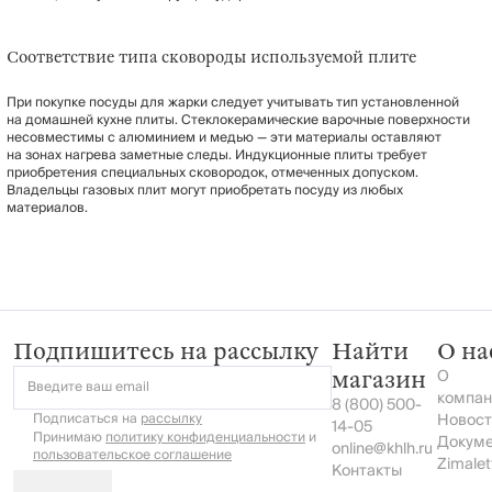
Соответствие типа сковороды используемой плите
При покупке посуды для жарки следует учитывать тип установленной
на домашней кухне плиты. Стеклокерамические варочные поверхности
несовместимы с алюминием и медью — эти материалы оставляют
на зонах нагрева заметные следы. Индукционные плиты требует
приобретения специальных сковородок, отмеченных допуском.
Владельцы газовых плит могут приобретать посуду из любых
материалов.
Подпишитесь на рассылку
Найти
О на
О
магазин
Введите ваш email
компан
8 (800) 500-
Подписаться на
рассылку
Новост
14-05
Принимаю
политику конфиденциальности
и
Докум
online@khlh.ru
пользовательское соглашение
Zimalet
Контакты