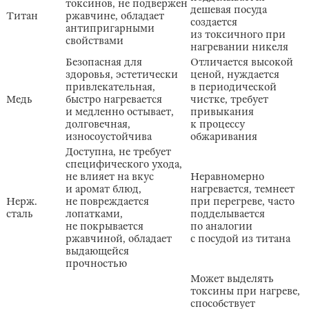
токсинов, не подвержен
дешевая посуда
Титан
ржавчине, обладает
создается
антипригарными
из токсичного при
свойствами
нагревании никеля
Безопасная для
Отличается высокой
здоровья, эстетически
ценой, нуждается
привлекательная,
в периодической
Медь
быстро нагревается
чистке, требует
и медленно остывает,
привыкания
долговечная,
к процессу
износоустойчива
обжаривания
Доступна, не требует
специфического ухода,
не влияет на вкус
Неравномерно
и аромат блюд,
нагревается, темнеет
Нерж.
не повреждается
при перегреве, часто
сталь
лопатками,
подделывается
не покрывается
по аналогии
ржавчиной, обладает
с посудой из титана
выдающейся
прочностью
Может выделять
токсины при нагреве,
способствует