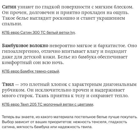
Сатин
узнают по гладкой поверхности с мягким блеском.
Он прочен, долговечен и приятно прохладен на ощупь.
Такое белье выглядит роскошно и станет украшением
спальни.
КПБ евро Сатин 300 ТС белый ветки Ivy
.
Бамбуковое волокно
невероятно мягкое и бархатистое. Оно
гипоаллергенно, отлично впитывает влагу и подходит
даже для детской кожи. Белье из бамбука обеспечивает
комфортный сон всю ночь.
КПБ евро Бамбук темно-серый
.
Твил
— это плотный хлопок с характерным диагональным
рубчиком. Он исключительно прочен и выдерживает
много стирок. Ткань приятна к телу и сохраняет тепло.
КПБ евро Твил 205 ТС молочный ветви с цветами
.
Теперь вы знаете, из какого материала постельное белье лучше покупать.
Выбор зависит от ваших приоритетов: нежность тенселя, гладкость
сатина, мягкость бамбука или надежность твила.