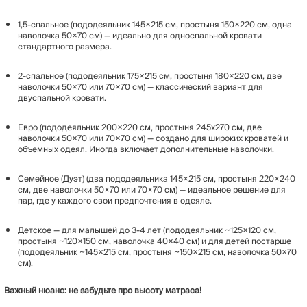
1,5-спальное (пододеяльник 145×215 см, простыня 150×220 см, одна
наволочка 50×70 см) — идеально для односпальной кровати
стандартного размера.
2-спальное (пододеяльник 175×215 см, простыня 180×220 см, две
наволочки 50×70 или 70×70 см) — классический вариант для
двуспальной кровати.
Евро (пододеяльник 200×220 см, простыня 245х270 см, две
наволочки 50×70 или 70×70 см) — создано для широких кроватей и
объемных одеял. Иногда включает дополнительные наволочки.
Семейное (Дуэт) (два пододеяльника 145×215 см, простыня 220×240
см, две наволочки 50×70 или 70×70 см) — идеальное решение для
пар, где у каждого свои предпочтения в одеяле.
Детское — для малышей до 3-4 лет (пододеяльник ~125×120 см,
простыня ~120×150 см, наволочка 40×40 см) и для детей постарше
(пододеяльник ~145×215 см, простыня ~150×215 см, наволочка 50×70
см).
Важный нюанс: не забудьте про высоту матраса!