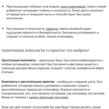
Приглушенные глубокие тона (серый,
серо-коричневый
, темно-синий)
добавляют интерьеру глубины и солидности. Такие цвета помогают
отгородиться от внешней суеты и способствуют быстрому
засыпанию.
Пастельные оттенки (мята,
лаванда
, нежно-розовый) дарят
ощущение нежности и беззаботности. Они мягко успокаивают и
создают в спальне особую, легкую атмосферу.
Однотонные комплекты vs принты: что выбрать?
Однотонные
комплекты
— идеальная база. Они легко комбинируются с
любым интерьером, позволяют быстро менять цветовые акценты с
помощью декоративных подушек, создают строгий, выверенный образ
спальни.
Комплекты
с
растительным
принтом
— выбор для создания уюта. Они
добавляют интерьеру жизни и динамики и помогают создать
расслабляющую природную атмосферу. Хорошо смотрятся в
скандинавском, эко- или прованс интерьере, как например, постельное
белье из тенселя с
нежно-зелеными листьями
.
Зная как цвет влияет на восприятие, вам будет проще решить, какое