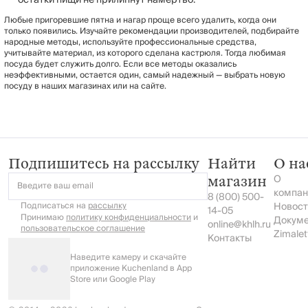
Любые пригоревшие пятна и нагар проще всего удалить, когда они
только появились. Изучайте рекомендации производителей, подбирайте
народные методы, используйте профессиональные средства,
учитывайте материал, из которого сделана кастрюля. Тогда любимая
посуда будет служить долго. Если все методы оказались
неэффективными, остается один, самый надежный — выбрать новую
посуду в наших магазинах или на сайте.
Подпишитесь на рассылку
Найти
О на
О
магазин
Введите ваш email
компан
8 (800) 500-
Подписаться на
рассылку
Новост
14-05
Принимаю
политику конфиденциальности
и
Докум
online@khlh.ru
пользовательское соглашение
Zimalet
Контакты
Наведите камеру и скачайте
приложение Kuchenland в App
Store или Google Play