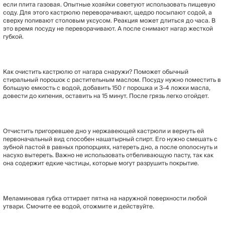
если плита газовая. Опытные хозяйки советуют использовать пищевую
соду. Для этого кастрюлю переворачивают, щедро посыпают содой, а
сверху поливают столовым уксусом. Реакция может длиться до часа. В
это время посуду не переворачивают. А после снимают нагар жесткой
губкой.
Как очистить кастрюлю от нагара снаружи? Поможет обычный
стиральный порошок с растительным маслом. Посуду нужно поместить в
большую емкость с водой, добавить 150 г порошка и 3-4 ложки масла,
довести до кипения, оставить на 15 минут. После грязь легко отойдет.
Отчистить пригоревшее дно у нержавеющей кастрюли и вернуть ей
первоначальный вид способен нашатырный спирт. Его нужно смешать с
зубной пастой в равных пропорциях, натереть дно, а после ополоснуть и
насухо вытереть. Важно не использовать отбеливающую пасту, так как
она содержит едкие частицы, которые могут разрушить покрытие.
Меламиновая губка оттирает пятна на наружной поверхности любой
утвари. Смочите ее водой, отожмите и действуйте.