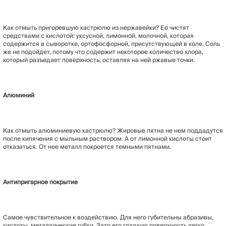
Как отмыть пригоревшую кастрюлю из нержавейки? Ее чистят
средствами с кислотой: уксусной, лимонной, молочной, которая
содержится в сыворотке, ортофосфорной, присутствующей в коле. Соль
же не подойдет, потому что содержит некоторое количество хлора,
который разъедает поверхность, оставляя на ней ржавые точки.
Алюминий
Как отмыть алюминиевую кастрюлю? Жировые пятна не нем поддадутся
после кипячения с мыльным раствором. А от лимонной кислоты стоит
отказаться. От нее металл покроется темными пятнами.
Антипригарное покрытие
Самое чувствительное к воздействию. Для него губительны абразивы,
кислоты, металлические губки. Зато его гладкую поверхность легко