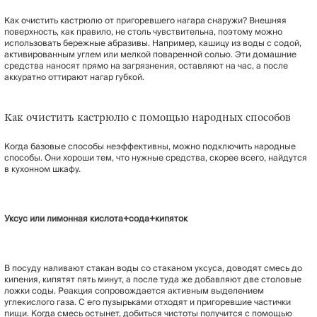
Как очистить кастрюлю от пригоревшего нагара снаружи? Внешняя
поверхность, как правило, не столь чувствительна, поэтому можно
использовать бережные абразивы. Например, кашицу из воды с содой,
активированным углем или мелкой поваренной солью. Эти домашние
средства наносят прямо на загрязнения, оставляют на час, а после
аккуратно оттирают нагар губкой.
Как очистить кастрюлю с помощью народных способов
Когда базовые способы неэффективны, можно подключить народные
способы. Они хороши тем, что нужные средства, скорее всего, найдутся
в кухонном шкафу.
Уксус или лимонная кислота+сода+кипяток
В посуду наливают стакан воды со стаканом уксуса, доводят смесь до
кипения, кипятят пять минут, а после туда же добавляют две столовые
ложки соды. Реакция сопровождается активным выделением
углекислого газа. С его пузырьками отходят и пригоревшие частички
пищи. Когда смесь остынет, добиться чистоты получится с помощью