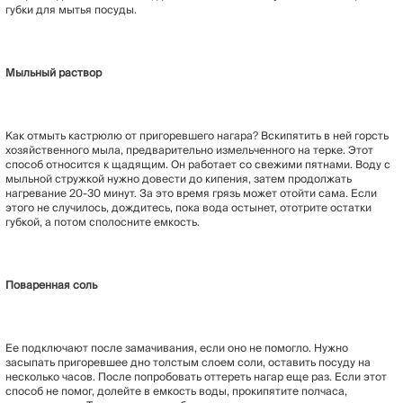
губки для мытья посуды.
Мыльный раствор
Как отмыть кастрюлю от пригоревшего нагара? Вскипятить в ней горсть
хозяйственного мыла, предварительно измельченного на терке. Этот
способ относится к щадящим. Он работает со свежими пятнами. Воду с
мыльной стружкой нужно довести до кипения, затем продолжать
нагревание 20-30 минут. За это время грязь может отойти сама. Если
этого не случилось, дождитесь, пока вода остынет, ототрите остатки
губкой, а потом сполосните емкость.
Поваренная соль
Ее подключают после замачивания, если оно не помогло. Нужно
засыпать пригоревшее дно толстым слоем соли, оставить посуду на
несколько часов. После попробовать оттереть нагар еще раз. Если этот
способ не помог, долейте в емкость воды, прокипятите полчаса,