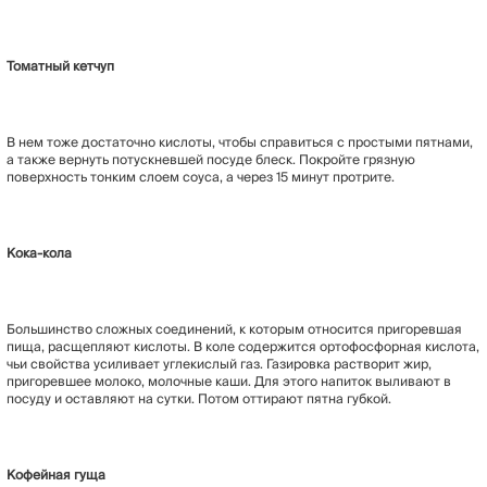
Томатный кетчуп
В нем тоже достаточно кислоты, чтобы справиться с простыми пятнами,
а также вернуть потускневшей посуде блеск. Покройте грязную
поверхность тонким слоем соуса, а через 15 минут протрите.
Кока-кола
Большинство сложных соединений, к которым относится пригоревшая
пища, расщепляют кислоты. В коле содержится ортофосфорная кислота,
чьи свойства усиливает углекислый газ. Газировка растворит жир,
пригоревшее молоко, молочные каши. Для этого напиток выливают в
посуду и оставляют на сутки. Потом оттирают пятна губкой.
Кофейная гуща