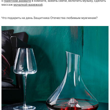
о
приятном аромате
в комнате, зажечь свечи, включить музыку, сделать
массаж
мочалкой-варежкой
.
Что подарить на день Защитника Отечества любимым мужчинам?