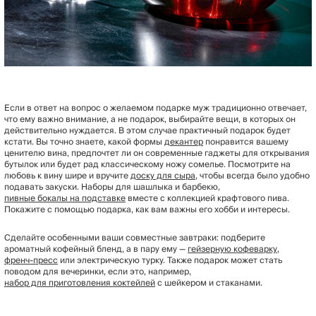
Если в ответ на вопрос о желаемом подарке муж традиционно отвечает,
что ему важно внимание, а не подарок, выбирайте вещи, в которых он
действительно нуждается. В этом случае практичный подарок будет
кстати. Вы точно знаете, какой формы
декантер
понравится вашему
ценителю вина, предпочтет ли он современные гаджеты для открывания
бутылок или будет рад классическому ножу сомелье. Посмотрите на
любовь к вину шире и вручите
доску для сыра
, чтобы всегда было удобно
подавать закуски. Наборы для шашлыка и барбекю,
пивные бокалы на подставке
вместе с коллекцией крафтового пива.
Покажите с помощью подарка, как вам важны его хобби и интересы.
Сделайте особенными ваши совместные завтраки: подберите
ароматный кофейный бленд, а в пару ему —
гейзерную кофеварку
,
френч-пресс
или электрическую турку. Также подарок может стать
поводом для вечеринки, если это, например,
набор для приготовления коктейлей
с шейкером и стаканами.