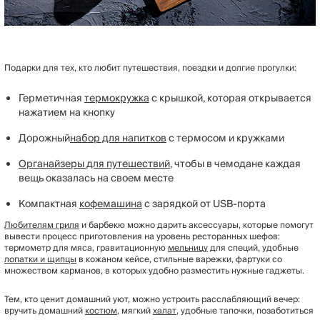
Подарки для тех, кто любит путешествия, поездки и долгие прогулки:
Герметичная
термокружка
с крышкой, которая открывается
нажатием на кнопку
Дорожный
набор для напитков
с термосом и кружками
Органайзеры для путешествий
, чтобы в чемодане каждая
вещь оказалась на своем месте
Компактная
кофемашина
с зарядкой от USB-порта
Любителям гриля
и барбекю можно дарить аксессуары, которые помогут
вывести процесс приготовления на уровень ресторанных шефов:
термометр для мяса, гравитационную
мельницу
для специй, удобные
лопатки и щипцы
в кожаном кейсе, стильные варежки, фартуки со
множеством карманов, в которых удобно разместить нужные гаджеты.
Тем, кто ценит домашний уют, можно устроить расслабляющий вечер:
вручить домашний
костюм
, мягкий
халат
, удобные тапочки, позаботиться