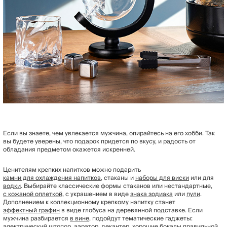
Если вы знаете, чем увлекается мужчина, опирайтесь на его хобби. Так
вы будете уверены, что подарок придется по вкусу, и радость от
обладания предметом окажется искренней.
Ценителям крепких напитков можно подарить
камни для охлаждения напитков
, стаканы и
наборы для виски
или для
водки
. Выбирайте классические формы стаканов или нестандартные,
с кожаной оплеткой
, с украшением в виде
знака зодиака
или
пули
.
Дополнением к коллекционному крепкому напитку станет
эффектный графин
в виде глобуса на деревянной подставке. Если
мужчина разбирается
в вине
, подойдут тематические гаджеты:
электрический штопор, аэратор, декантер, хорошие
бокалы
правильной