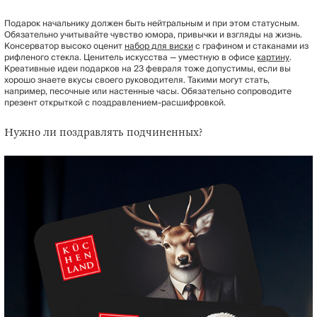
Подарок начальнику должен быть нейтральным и при этом статусным.
Обязательно учитывайте чувство юмора, привычки и взгляды на жизнь.
Консерватор высоко оценит
набор для виски
с графином и стаканами из
рифленого стекла. Ценитель искусства — уместную в офисе
картину
.
Креативные идеи подарков на 23 февраля тоже допустимы, если вы
хорошо знаете вкусы своего руководителя. Такими могут стать,
например, песочные или настенные часы. Обязательно сопроводите
презент открыткой с поздравлением-расшифровкой.
Нужно ли поздравлять подчиненных?