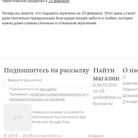
тематических разделах к
23 февраля
.
Теперь вы знаете, что подарить мужчине на 23 февраля. Этот день станет
действительно праздничным благодаря вашей заботе и любви, которая
нужна даже самым сильным и отважным мужчинам.
Подпишитесь на рассылку
Найти
О на
О
магазин
Введите ваш email
компан
8 (800) 500-
Подписаться на
рассылку
Новост
14-05
Принимаю
политику конфиденциальности
и
Докум
online@khlh.ru
пользовательское соглашение
Zimalet
Контакты
Наведите камеру и скачайте
приложение Kuchenland в App
Store или Google Play
© 2014 – 2026 kuchenland.ru
Создано