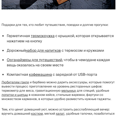
Подарки для тех, кто любит путешествия, поездки и долгие прогулки:
Герметичная
термокружка
с крышкой, которая открывается
нажатием на кнопку
Дорожный
набор для напитков
с термосом и кружками
Органайзеры для путешествий
, чтобы в чемодане каждая
вещь оказалась на своем месте
Компактная
кофемашина
с зарядкой от USB-порта
Любителям гриля
и барбекю можно дарить аксессуары, которые помогут
вывести процесс приготовления на уровень ресторанных шефов:
термометр для мяса, гравитационную
мельницу
для специй, удобные
лопатки и щипцы
в кожаном кейсе, стильные варежки, фартуки со
множеством карманов, в которых удобно разместить нужные гаджеты.
Тем, кто ценит домашний уют, можно устроить расслабляющий вечер:
вручить домашний
костюм
, мягкий
халат
, удобные тапочки, позаботиться