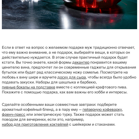
Если в ответ на вопрос о желаемом подарке муж традиционно отвечает,
что ему важно внимание, а не подарок, выбирайте вещи, в которых он
действительно нуждается. В этом случае практичный подарок будет
кстати. Вы точно знаете, какой формы
декантер
понравится вашему
ценителю вина, предпочтет ли он современные гаджеты для открывания
бутылок или будет рад классическому ножу сомелье. Посмотрите на
любовь к вину шире и вручите
доску для сыра
, чтобы всегда было удобно
подавать закуски. Наборы для шашлыка и барбекю,
пивные бокалы на подставке
вместе с коллекцией крафтового пива.
Покажите с помощью подарка, как вам важны его хобби и интересы.
Сделайте особенными ваши совместные завтраки: подберите
ароматный кофейный бленд, а в пару ему —
гейзерную кофеварку
,
френч-пресс
или электрическую турку. Также подарок может стать
поводом для вечеринки, если это, например,
набор для приготовления коктейлей
с шейкером и стаканами.