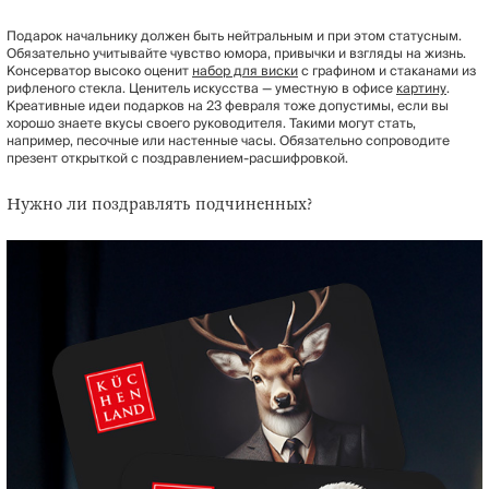
Подарок начальнику должен быть нейтральным и при этом статусным.
Обязательно учитывайте чувство юмора, привычки и взгляды на жизнь.
Консерватор высоко оценит
набор для виски
с графином и стаканами из
рифленого стекла. Ценитель искусства — уместную в офисе
картину
.
Креативные идеи подарков на 23 февраля тоже допустимы, если вы
хорошо знаете вкусы своего руководителя. Такими могут стать,
например, песочные или настенные часы. Обязательно сопроводите
презент открыткой с поздравлением-расшифровкой.
Нужно ли поздравлять подчиненных?