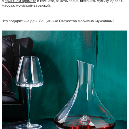
о
приятном аромате
в комнате, зажечь свечи, включить музыку, сделать
массаж
мочалкой-варежкой
.
Что подарить на день Защитника Отечества любимым мужчинам?