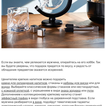
Если вы знаете, чем увлекается мужчина, опирайтесь на его хобби. Так
вы будете уверены, что подарок придется по вкусу, и радость от
обладания предметом окажется искренней.
Ценителям крепких напитков можно подарить
камни для охлаждения напитков
, стаканы и
наборы для виски
или для
водки
. Выбирайте классические формы стаканов или нестандартные,
с кожаной оплеткой
, с украшением в виде
знака зодиака
или
пули
.
Дополнением к коллекционному крепкому напитку станет
эффектный графин
в виде глобуса на деревянной подставке. Если
мужчина разбирается
в вине
, подойдут тематические гаджеты:
электрический штопор, аэратор, декантер, хорошие
бокалы
правильной