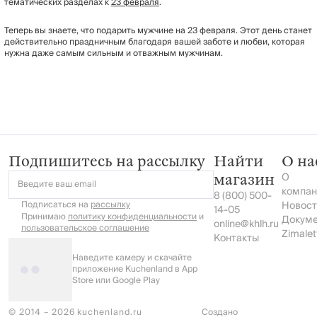
тематических разделах к
23 февраля
.
Теперь вы знаете, что подарить мужчине на 23 февраля. Этот день станет
действительно праздничным благодаря вашей заботе и любви, которая
нужна даже самым сильным и отважным мужчинам.
Подпишитесь на рассылку
Найти
О на
О
магазин
Введите ваш email
компан
8 (800) 500-
Подписаться на
рассылку
Новост
14-05
Принимаю
политику конфиденциальности
и
Докум
online@khlh.ru
пользовательское соглашение
Zimalet
Контакты
Наведите камеру и скачайте
приложение Kuchenland в App
Store или Google Play
© 2014 – 2026 kuchenland.ru
Создано