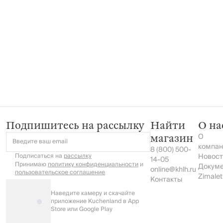
Подпишитесь на рассылку
Найти
О на
О
магазин
Введите ваш email
компан
8 (800) 500-
Подписаться на
рассылку
Новост
14-05
Принимаю
политику конфиденциальности
и
Докум
online@khlh.ru
пользовательское соглашение
Zimalet
Контакты
Наведите камеру и скачайте
приложение Kuchenland в App
Store или Google Play