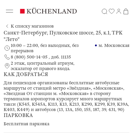
К списку магазинов
Санкт-Петербург, Пулковское шоссе, 25, к.1, ТРК
"Лето"
10:00 – 22:00, без выходных, без
м. Московская
перерывов
8 (800) 500-14-05 , доб. 11135
2 этаж, центральный атриум,
эскалатор от правого входа.
КАК ДОБРАТЬСЯ
Для пешеходов организованы бесплатные автобусные
маршруты от станций метро «Звёздная», «Московская»,
«Звездная От станции м. «Московская» в сторону
терминалов аэропортов курсирует много маршрутных
такси (К545, К545А, К113, К13, К213, К290, К299, К39, К39А,
К403, К449) и автобусов (13, 13А, 150, 155, 187, 39, 431, 90)
ПАРКОВКА
Бесплатная парковка