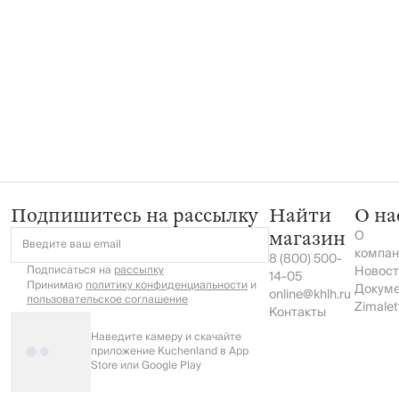
Подпишитесь на рассылку
Найти
О на
О
магазин
Введите ваш email
компан
8 (800) 500-
Подписаться на
рассылку
Новост
14-05
Принимаю
политику конфиденциальности
и
Докум
online@khlh.ru
пользовательское соглашение
Zimalet
Контакты
Наведите камеру и скачайте
приложение Kuchenland в App
Store или Google Play