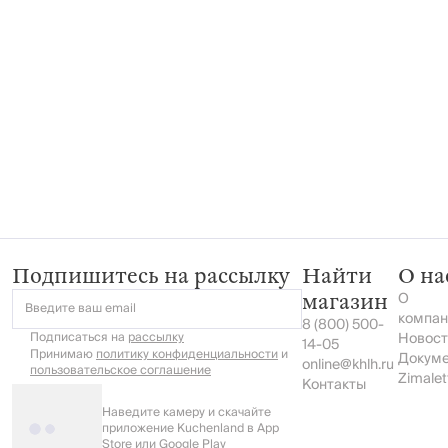
Подпишитесь на рассылку
Найти
О на
О
магазин
Введите ваш email
компан
8 (800) 500-
Подписаться на
рассылку
Новост
14-05
Принимаю
политику конфиденциальности
и
Докум
online@khlh.ru
пользовательское соглашение
Zimalet
Контакты
Наведите камеру и скачайте
приложение Kuchenland в App
Store или Google Play