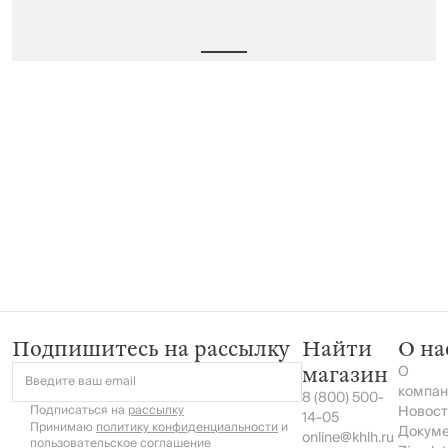
Подпишитесь на рассылку
Найти
О на
О
магазин
Введите ваш email
компан
8 (800) 500-
Подписаться на
рассылку
Новост
14-05
Принимаю
политику конфиденциальности
и
Докум
online@khlh.ru
пользовательское соглашение