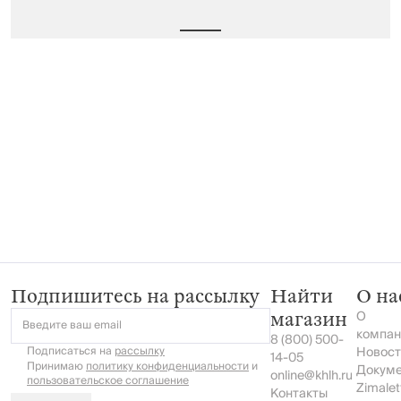
Подпишитесь на рассылку
Найти
О на
О
магазин
Введите ваш email
компан
8 (800) 500-
Подписаться на
рассылку
Новост
14-05
Принимаю
политику конфиденциальности
и
Докум
online@khlh.ru
пользовательское соглашение
Zimalet
Контакты