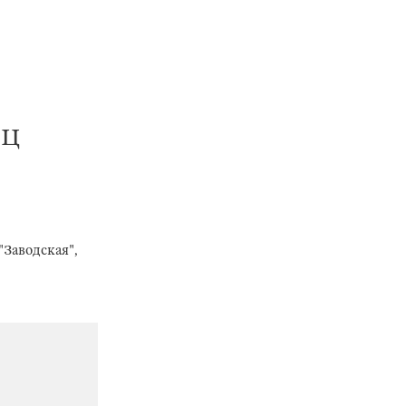
РЦ
"Заводская",