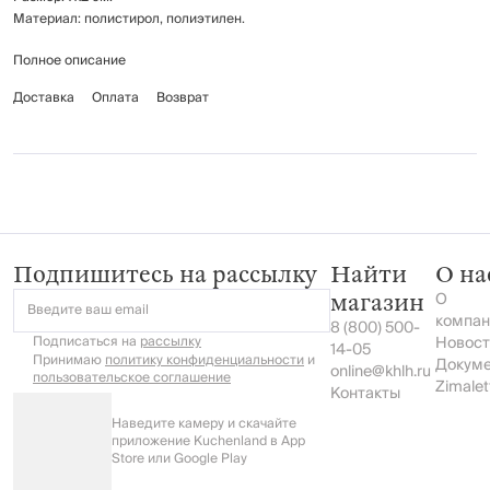
Материал: полистирол, полиэтилен.
Полное описание
Специально разработанные для безопасного дополнительного ухода
за полостью рта, эффективно удаляют зубной налет и остатки пищи в
Доставка
Оплата
Возврат
межзубных промежутках, помогая сохранить здоровье и белизну зубов.
Подпишитесь на рассылку
Найти
О на
О
магазин
Введите ваш email
компан
8 (800) 500-
Подписаться на
рассылку
Новост
14-05
Принимаю
политику конфиденциальности
и
Докум
online@khlh.ru
пользовательское соглашение
Zimalet
Контакты
Наведите камеру и скачайте
приложение Kuchenland в App
Store или Google Play