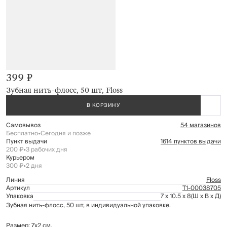
399 ₽
Зубная нить-флосс, 50 шт, Floss
В КОРЗИНУ
Самовывоз
54 магазинов
Бесплатно
•
Сегодня и позже
Пункт выдачи
1614 пунктов выдачи
200 ₽
•
3 рабочих дня
Курьером
300 ₽
•
2 дня
Линия
Floss
Артикул
Т1-00038705
Упаковка
7 x 10.5 x 8
(Ш x В x Д)
Зубная нить-флосс, 50 шт, в индивидуальной упаковке.
Размер: 7х2 см.