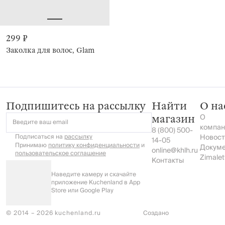
299 ₽
Заколка для волос, Glam
Подпишитесь на рассылку
Найти
О на
О
магазин
Введите ваш email
компан
8 (800) 500-
Подписаться на
рассылку
Новост
14-05
Принимаю
политику конфиденциальности
и
Докум
online@khlh.ru
пользовательское соглашение
Zimalet
Контакты
Наведите камеру и скачайте
приложение Kuchenland в App
Store или Google Play
© 2014 – 2026 kuchenland.ru
Создано