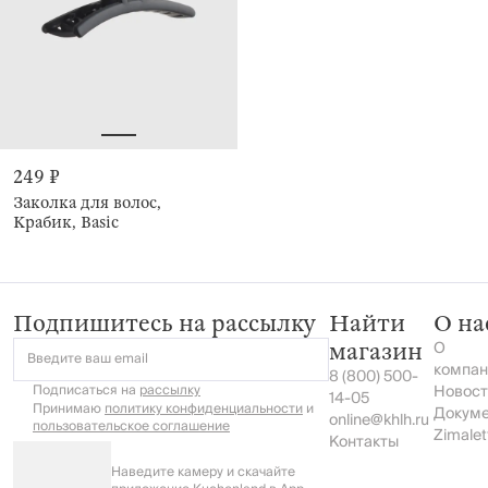
249 ₽
Заколка для волос,
Крабик, Basic
Подпишитесь на рассылку
Найти
О на
О
магазин
Введите ваш email
компан
8 (800) 500-
Подписаться на
рассылку
Новост
14-05
Принимаю
политику конфиденциальности
и
Докум
online@khlh.ru
пользовательское соглашение
Zimalet
Контакты
Наведите камеру и скачайте