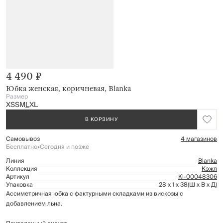
4 490 ₽
Юбка женская, коричневая, Blanka
Размер
XS
S
M
L
XL
В КОРЗИНУ
Самовывоз
4 магазинов
Бесплатно
•
Сегодня и позже
Линия
Blanka
Коллекция
Кэжл
Артикул
Kl-00048306
Упаковка
28 x 1 x 38
(Ш x В x Д)
Ассиметричная юбка с фактурными складками из вискозы с
добавлением льна.