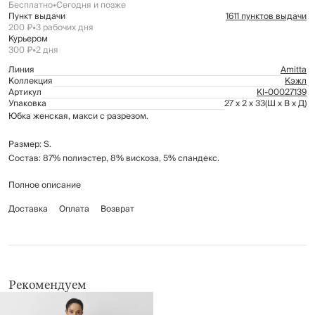
Бесплатно
•
Сегодня и позже
Пункт выдачи
1611 пунктов выдачи
200 ₽
•
3 рабочих дня
Курьером
300 ₽
•
2 дня
Линия
Amitta
Коллекция
Кэжл
Артикул
Kl-00027139
Упаковка
27 x 2 x 33
(Ш x В x Д)
Юбка женская, макси с разрезом.
Размер: S.
Состав: 87% полиэстер, 8% вискоза, 5% спандекс.
Полное описание
Рекомендации по уходу: щадящая стирка при температуре до 30°C,
деликатный отжим; отбеливать только с кислородосодержащими
Доставка
Оплата
Возврат
средствами без хлора в составе; гладить при средней температуре (до
150°C); химчистка запрещена; не применять барабанную сушку.
Рекомендуем