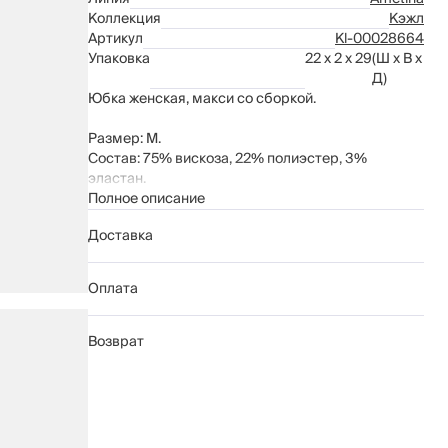
Коллекция
Кэжл
Артикул
Kl-00028664
Упаковка
22 x 2 x 29
(Ш x В x
Д)
Юбка женская, макси со сборкой.
Размер: M.
Состав: 75% вискоза, 22% полиэстер, 3%
эластан.
Полное описание
Рекомендации по уходу: особо деликатная
Доставка
стирка при температуре до 30°C; не отбеливать;
гладить при температуре до 110°C, без пара; не
применять барабанную сушку.
Оплата
Возврат