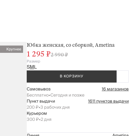
Юбка женская, со сборкой, Ametina
Крупнее
1 295 ₽
2 990 ₽
Размер
S
M
L
В КОРЗИНУ
Самовывоз
16 магазинов
Бесплатно
•
Сегодня и позже
Пункт выдачи
1611 пунктов выдачи
200 ₽
•
3 рабочих дня
Курьером
300 ₽
•
2 дня
Линия
Ametina