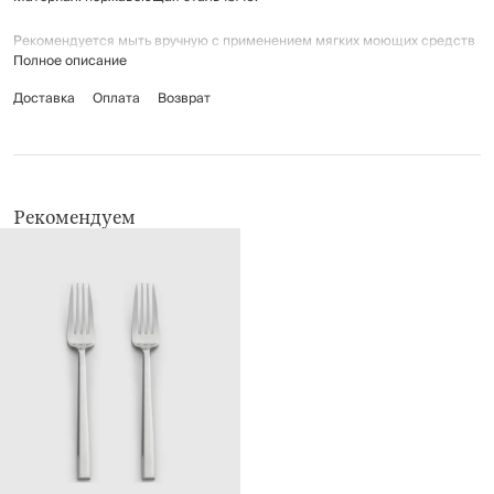
Рекомендуется мыть вручную с применением мягких моющих средств
Полное описание
во избежание появления царапин на поверхности приборов. Не
использовать для ухода абразивные чистящие средства и жесткие
Доставка
Оплата
Возврат
губки. Можно мыть в посудомоечной машине.
Рекомендуем