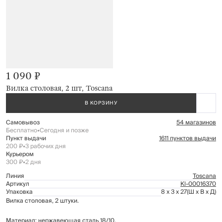
1 090 ₽
Вилка столовая, 2 шт, Toscana
В КОРЗИНУ
Самовывоз
54 магазинов
Бесплатно
•
Сегодня и позже
Пункт выдачи
1611 пунктов выдачи
200 ₽
•
3 рабочих дня
Курьером
300 ₽
•
2 дня
Линия
Toscana
Артикул
Kl-00016370
Упаковка
8 x 3 x 27
(Ш x В x Д)
Вилка столовая, 2 штуки.
Материал: нержавеющая сталь 18/10.