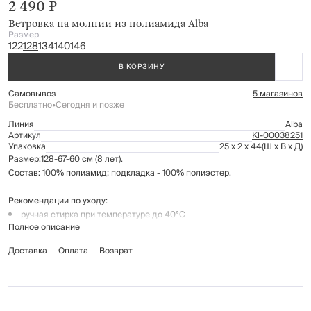
2 490 ₽
Ветровка на молнии из полиамида Alba
Размер
122
128
134
140
146
В КОРЗИНУ
Самовывоз
5 магазинов
Бесплатно
•
Сегодня и позже
Линия
Alba
Артикул
Kl-00038251
Упаковка
25 x 2 x 44
(Ш x В x Д)
Размер:128-67-60 см (8 лет).
Состав: 100% полиамид; подкладка - 100% полиэстер.
Рекомендации по уходу:
ручная стирка при температуре до 40°С
Полное описание
деликатный отжим
не отбеливать
Доставка
Оплата
Возврат
не применять барабанную сушку
глажение запрещено
профессиональная сухая чистка в углеводородах