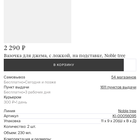
2 290 ₽
Вазочка для джема, с ложкой, на подставке, Noble tree
В КОРЗИНУ
Самовывоз
54 магазинов
Бесплатно
•
Сегодня и позже
Пункт выдачи
1611 пунктов выдачи
Бесплатно
•
3 рабочих дня
Курьером
300 ₽
•
1 день
Линия
Noble tree
Артикул
Kl-00056095
Упаковка
11 x 9 x 20
(Ш x В x Д)
Количество: 2 шт.
Объем: 230 мл.
Комплектация и размеры: